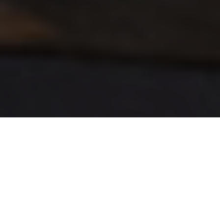
La solución Jabra PanaCast 50 + Lenovo™
ThinkSmart™ Core brinda un nuevo nivel de
colaboración de videoconferencia intuitiva y