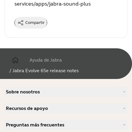
services/apps/jabra-sound-plus
Compartir
Ayuda de Jabra
/
Jabra Evolve 65e release notes
Sobre nosotros
Nuestra historia
Recursos de apoyo
Carreras profesionales
Sostenibilidad
Soporte para productos
Noticias y notas de prensa
Preguntas más frecuentes
Manuales de usuario
blog de Jabra