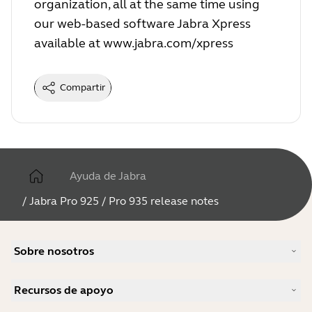
organization, all at the same time using
our web-based software Jabra Xpress
available at
www.jabra.com/xpress
Compartir
Ayuda de Jabra
/
Jabra Pro 925 / Pro 935 release notes
Sobre nosotros
Nuestra historia
Recursos de apoyo
Carreras profesionales
Sostenibilidad