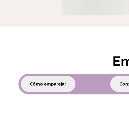
Em
Cómo emparejar
Cons