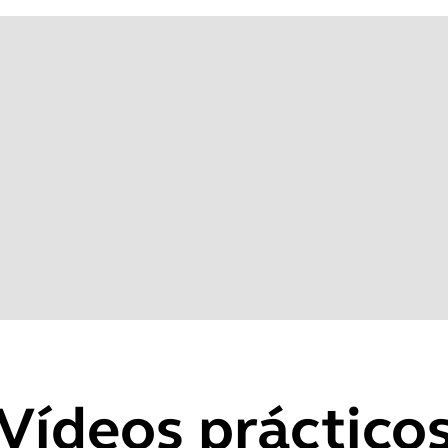
6
Vídeos práctico
lated to CVE-2025-36911