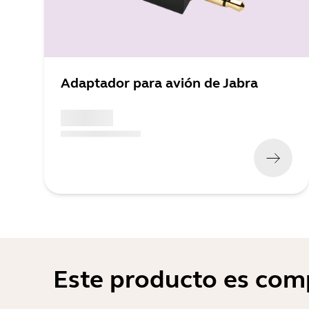
Adaptador para avión de Jabra
x xxx,xx xx
(
x xxx,xx xx
x xxx xxx
)
Este producto es comp