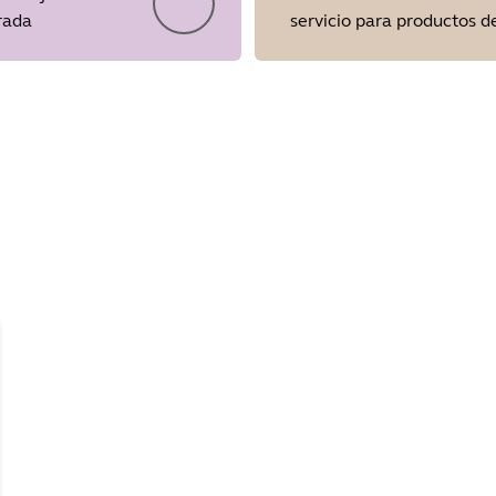
rada
servicio para productos 