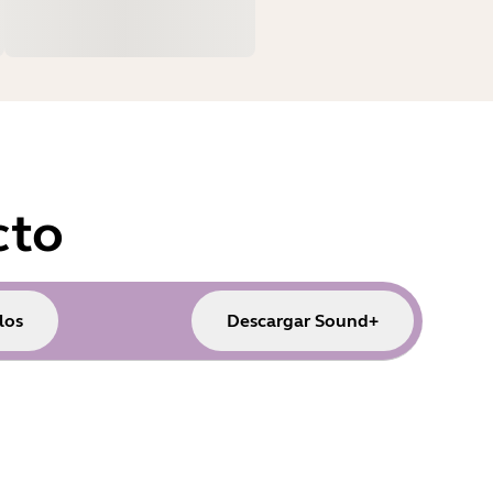
cto
los
Descargar Sound+