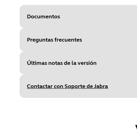
Documentos
Preguntas frecuentes
Últimas notas de la versión
Contactar con Soporte de Jabra
Release date
:
January 23, 202
Release version
:
2.6.0
Security Updates:
Addressed the vulnerability re