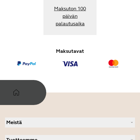
Maksuton 100
päivän
palautusaika
Maksutavat
Meistä
Tietoja Jabrasta
Tuotteemme