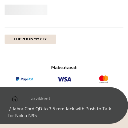
Osta
Jabra
LOPPUUNMYYTY
Maksutavat
Tarvikkeet
/
Jabra Cord QD to 3.5 mm Jack with Push-to-Talk
for Nokia N95