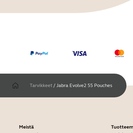
Tarvikkeet
/
Jabra Evolve2 55 Pouches
Meistä
Tuottee