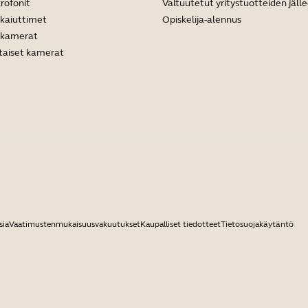
rofonit
Valtuutetut yritystuotteiden jäl
ikaiuttimet
Opiskelija-alennus
ukamerat
taiset kamerat
sia
Vaatimustenmukaisuusvakuutukset
Kaupalliset tiedotteet
Tietosuojakäytäntö