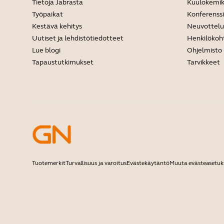
Tietoja Jabrasta
Kuulokemik
Työpaikat
Konferenss
Kestävä kehitys
Neuvottel
Uutiset ja lehdistötiedotteet
Henkilökoh
Lue blogi
Ohjelmisto
Tapaustutkimukset
Tarvikkeet
Tuotemerkit
Turvallisuus ja varoitus
Evästekäytäntö
Muuta evästeasetuk