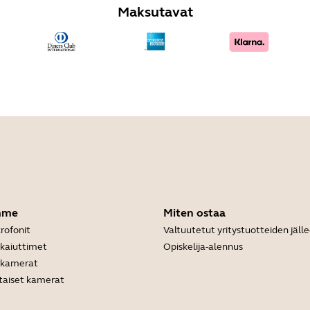
Maksutavat
mme
Miten ostaa
rofonit
Valtuutetut yritystuotteiden jäl
ikaiuttimet
Opiskelija-alennus
ukamerat
taiset kamerat