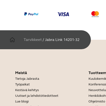
Tarvikkeet
/
Jabra Link 14201-32
Meistä
Tuottee
Tietoja Jabrasta
Kuulokemik
Työpaikat
Konferenss
Kestävä kehitys
Neuvottel
Uutiset ja lehdistötiedotteet
Henkilökoh
Lue blogi
Ohjelmisto