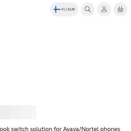
FI
/ EUR
Jabra
hook switch solution for Avaya/Nortel phones