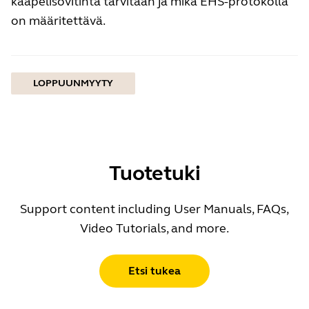
kaapelisovitinta tarvitaan ja mikä EHS-protokolla
on määritettävä.
LOPPUUNMYYTY
Tuotetuki
Support content including User Manuals, FAQs,
Video Tutorials, and more.
Etsi tukea