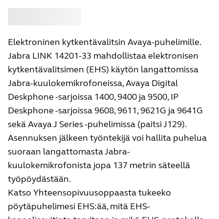
Osta
Jabra
Elektroninen kytkentävalitsin Avaya-puhelimille.
Jabra LINK 14201-33 mahdollistaa elektronisen
kytkentävalitsimen (EHS) käytön langattomissa
Jabra-kuulokemikrofoneissa, Avaya Digital
Deskphone -sarjoissa 1400, 9400 ja 9500, IP
Deskphone -sarjoissa 9608, 9611, 9621G ja 9641G
sekä Avaya J Series -puhelimissa (paitsi J129).
Asennuksen jälkeen työntekijä voi hallita puhelua
suoraan langattomasta Jabra-
kuulokemikrofonista jopa 137 metrin säteellä
työpöydästään.
Katso Yhteensopivuusoppaasta tukeeko
pöytäpuhelimesi EHS:ää, mitä EHS-