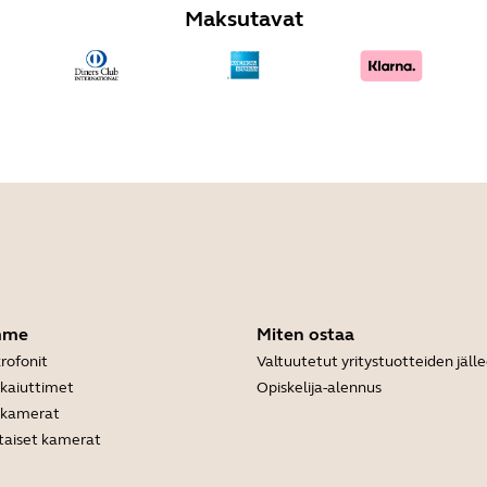
Maksutavat
mme
Miten ostaa
rofonit
Valtuutetut yritystuotteiden jäl
ikaiuttimet
Opiskelija-alennus
ukamerat
taiset kamerat