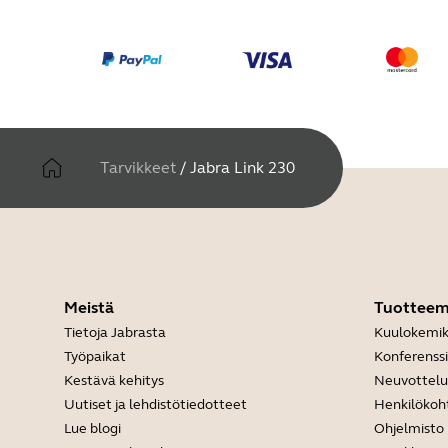
Tarvikkeet
/
Jabra Link 230
Meistä
Tuottee
Tietoja Jabrasta
Kuulokemik
Työpaikat
Konferenss
Kestävä kehitys
Neuvottel
Uutiset ja lehdistötiedotteet
Henkilökoh
Lue blogi
Ohjelmisto