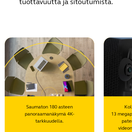
tuottavuutta ja sitoutumista.
Saumaton 180 asteen
Kol
panoraamanäkymä 4K-
13 megapi
tarkkuudella.
pate
videon