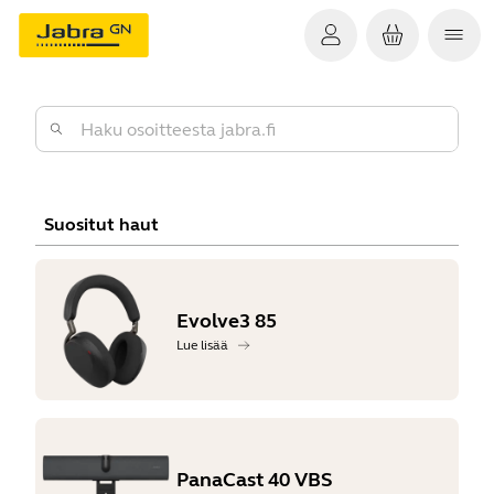
Suositut haut
Evolve3 85
Lue lisää
PanaCast 40 VBS