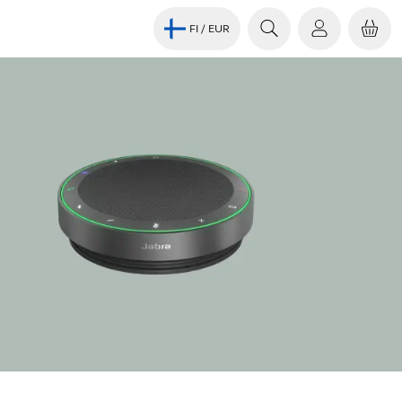
FI
/ EUR