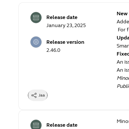
New 
Release date
Added
January 23, 2025
For f
Upda
Release version
Smart
2.46.0
Fixe
An i
An is
Mino
Publi
Jaa
Mino
Release date