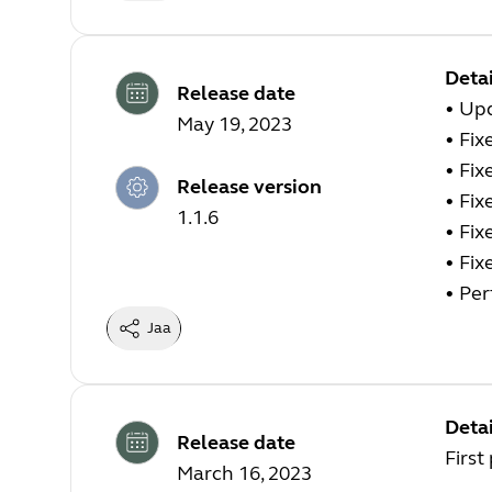
Detai
Release date
•
Upd
May 19, 2023
•
Fix
•
Fix
Release version
•
Fix
1.1.6
•
Fix
•
Fix
•
Per
Jaa
Detai
Release date
First
March 16, 2023