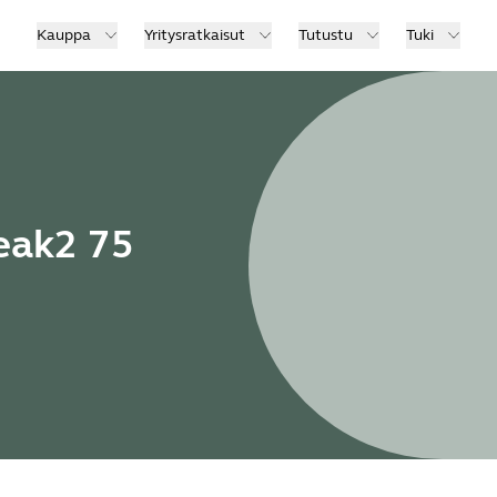
Kauppa
Yritysratkaisut
Tutustu
Tuki
eak2 75