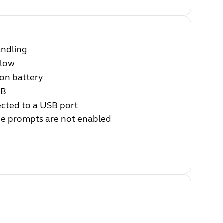
handling
s low
 on battery
SB
ected to a USB port
ice prompts are not enabled