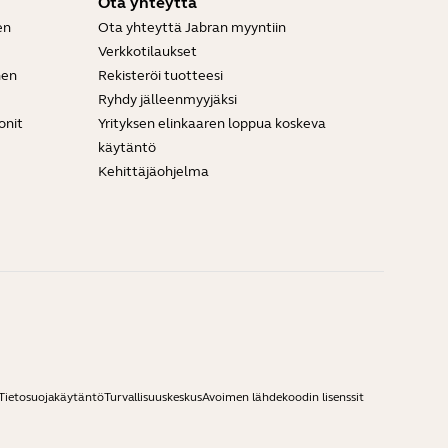
Ota yhteyttä
en
Ota yhteyttä Jabran myyntiin
Verkkotilaukset
nen
Rekisteröi tuotteesi
Ryhdy jälleenmyyjäksi
onit
Yrityksen elinkaaren loppua koskeva
käytäntö
Kehittäjäohjelma
Tietosuojakäytäntö
Turvallisuuskeskus
Avoimen lähdekoodin lisenssit