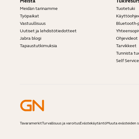
Meistä
Tukiresurs
Meidän tarinamme
Tuotetuki
Työpaikat
Käyttöohje
Vastuullisuus
Bluetooth-p
Uutiset ja lehdistötiedotteet
Yhteensopi
Jabra blogi
Ohjevideot
Tapaustutkimuksia
Tarvikkeet
Tunnista tu
Self Servic
Tavaramerkit
Turvallisuus ja varoitus
Evästekäytäntö
Muuta evästeiden 