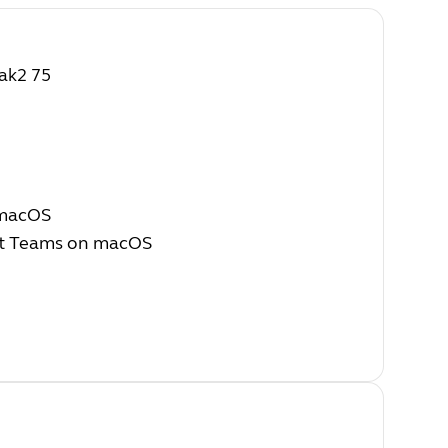
eak2 75
 macOS
oft Teams on macOS