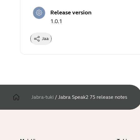
Release version
1.0.1
Jaa
Jabra-tuki
/
Jabra Speak2 75 release notes