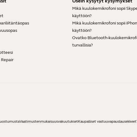
sit
Usein kysytyt kysymykset
Mikä kuulokemikrofoni sopii Skyp
et
käyttöön?
ariliitäntäopas
Mikä kuulokemikrofoni sopii iPho
vuusopas
käyttöön?
Ovatko Bluetooth-kuulokemikrof
turvallisia?
otteesi
e Repair
suostumusta
Vaatimustenmukaisuusvakuutukset
Kaupalliset vastuuvapauslausekkeet