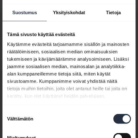
Suostumus
Yksityiskohdat
Tietoja
Tämä sivusto käyttää evästeitä
Käytämme evästeitä tarjoamamme sisällön ja mainosten
räätälöimiseen, sosiaalisen median ominaisuuksien
tukemiseen ja kävijämäärämme analysoimiseen. Lisäksi
jaamme sosiaalisen median, mainosalan ja analytiikka-
alan kumppaneillemme tietoja siitä, miten käytät
sivustoamme. Kumppanimme voivat yhdistää näitä
Tuotenumero:
14501-21
tietoja muihin tietoihin, joita olet antanut heille tai joita on
kerätty, kun olet käyttänyt heidän palvelujaan.
Mallinumero(t):
N/A
Suostumuksen
Välttämätön
valinta
Tuoteasiakirjat
Mieltymykset