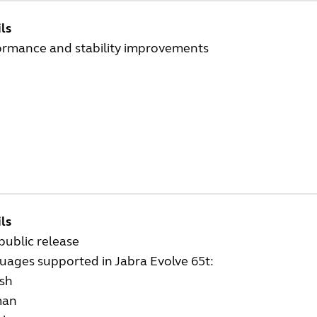
ls
ormance and stability improvements
ls
 public release
uages supported in Jabra Evolve 65t:
ish
man