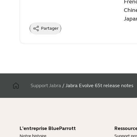
Fren
Chin
Japa
Partager
Support Jabra
/
Jabra Evolve 65t release notes
L'entreprise BlueParrott
Ressource
Notre histoire
Support pro