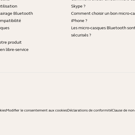
tilisation
Skype ?
pairage Bluetooth
Comment choisir un bon micro-c
mpatibilité
iPhone ?
iques
Les micro-casques Bluetooth sont-
sécurisés ?
otre produit
en libre-service
kies
Modifier le consentement aux cookies
Déclarations de conformité
Clause de non