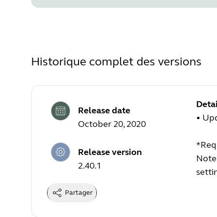
Historique complet des versions
Detai
Release date
• Upd
October 20, 2020
*Requ
Release version
Note:
2.40.1
setti
Partager