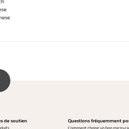
ch
ese
nese
s de soutien
Questions fréquemment po
duits
Comment choisir un bon micro-c