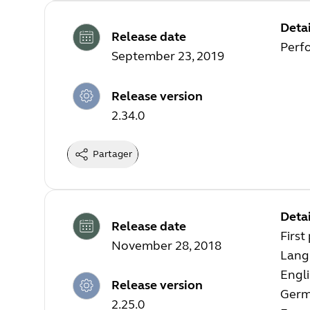
Detai
Release date
Perf
September 23, 2019
Release version
2.34.0
Partager
Detai
Release date
First
November 28, 2018
Lang
Engl
Release version
Ger
2.25.0