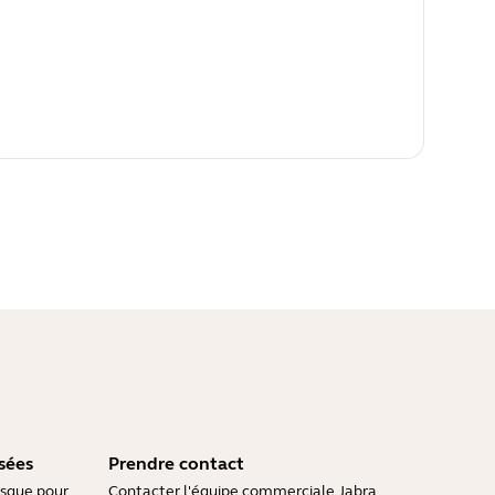
sées
Prendre contact
asque pour
Contacter l'équipe commerciale Jabra