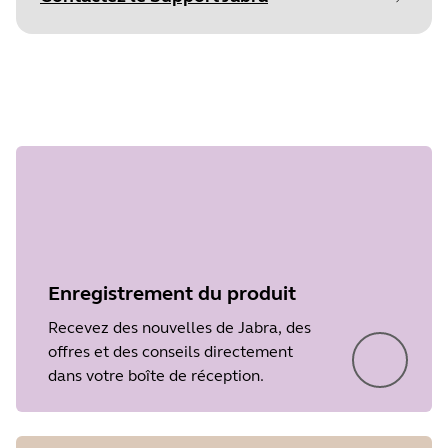
commencer
Document
Fiche technique
Language
Anglais
Étape 1
Type
pdf
surundefined
Size
575.6 KB
Enregistrement du produit
Recevez des nouvelles de Jabra, des
offres et des conseils directement
dans votre boîte de réception.