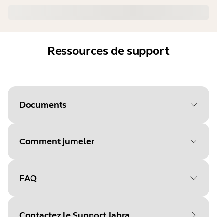
Ressources de support
Documents
Comment jumeler
Document
Manuel utilisateur
Language
FAQ
Sélectionnez votre système
Type
pdf
d'exploitation pour
Size
391.1 KB
Contactez le Support Jabra