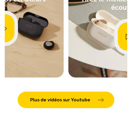
CVE-
écout
Showing 5 of 93
Plus de vidéos sur Youtube