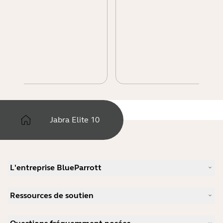
Jabra Elite 10
L'entreprise BlueParrott
Notre histoire
Ressources de soutien
Carrières
Durabilité
Support produits
Actualité et communiqués de presse