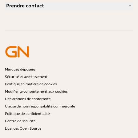
Études de cas
Guide de compatibilité
Prendre contact
Comment choisir un bon micro-casque pour iPhone ?
Vidéos pratiques
Les micro-casques Bluetooth sont-ils sécurisés ?
Contacter l'équipe commerciale Jabra
Accessoires
Commandes en ligne
Identifiez votre produit
Enregistrez votre produit
Réparation en libre-service
Devenir revendeur
Politique de fin de vie de l'entreprise
Programme pour développeurs
Marques déposées
Sécurité et avertissement
Politique en matière de cookies
Modifier le consentement aux cookies
Déclarations de conformité
Clause de non-responsabilité commerciale
Politique de confidentialité
Centre de sécurité
Licences Open Source