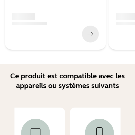
x xxx,xx xx
x xxx,xx 
(
x xxx,xx xx
x xxx xxx
)
(
x xxx,xx xx
Ce produit est compatible avec les
appareils ou systèmes suivants