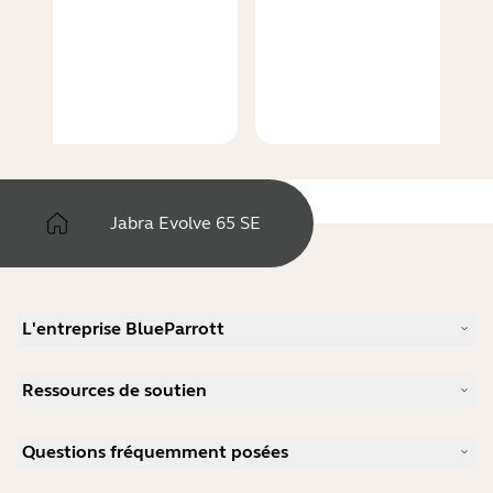
Jabra Evolve 65 SE
L'entreprise BlueParrott
Notre histoire
Ressources de soutien
Carrières
Durabilité
Support produits
Actualité et communiqués de presse
Questions fréquemment posées
Manuels d'utilisation
blog Jabra
Guide d'appairage Bluetooth
Comment choisir un bon micro-casque pour Skype ?