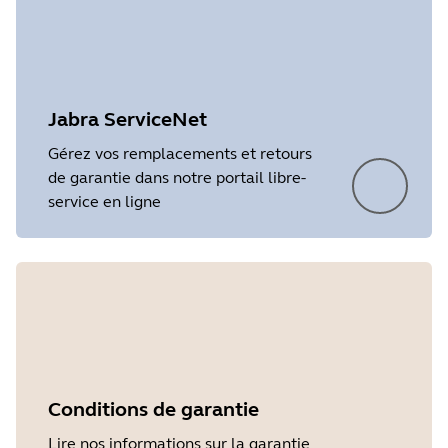
Language
Anglais
Release date
2026/05/27
Version
8.1.14601
Jabra ServiceNet
Gérez vos remplacements et retours
de garantie dans notre portail libre-
service en ligne
Showing 5 of 10
Conditions de garantie
Lire nos informations sur la garantie