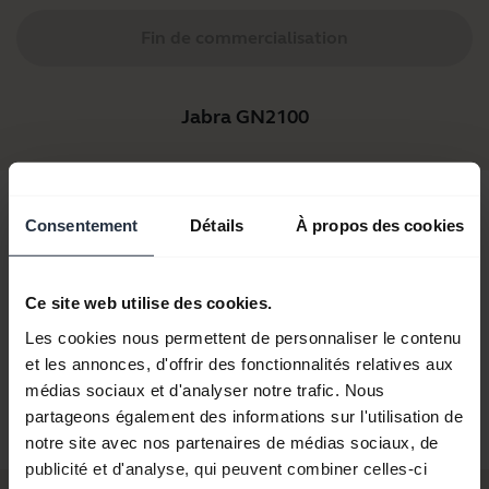
Fin de commercialisation
Jabra GN2100
Consentement
Détails
À propos des cookies
Ce site web utilise des cookies.
Les cookies nous permettent de personnaliser le contenu
100 Telecoil
Jabra GN2100 3-in-1,
Jabra GN2100 4-in-1,
Jabra GN210
et les annonces, d'offrir des fonctionnalités relatives aux
Soundtube
Noise Canceling, STD
médias sociaux et d'analyser notre trafic. Nous
partageons également des informations sur l'utilisation de
notre site avec nos partenaires de médias sociaux, de
publicité et d'analyse, qui peuvent combiner celles-ci