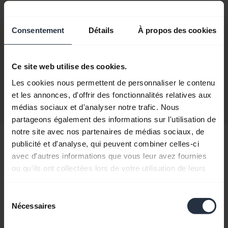
Fin de commercialisation
Consentement
Détails
À propos des cookies
ENVISAGEZ UNE TRANSITION VERS
Ce site web utilise des cookies.
Jabra Biz 2400 II Duo
Les cookies nous permettent de personnaliser le contenu
Acheter
/ Mono
et les annonces, d'offrir des fonctionnalités relatives aux
médias sociaux et d'analyser notre trafic. Nous
partageons également des informations sur l'utilisation de
notre site avec nos partenaires de médias sociaux, de
publicité et d'analyse, qui peuvent combiner celles-ci
Bonjour,
avec d'autres informations que vous leur avez fournies
Comment puis-je vous aider ?
ou qu'ils ont collectées lors de votre utilisation de leurs
services.
Sélection
chevron_right
Démarrage
Nécessaires
du
consentement