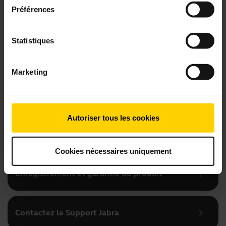
Préférences
add
Questions fréquemment posées
Statistiques
add
Vidéos
Marketing
add
Documents produits
Autoriser tous les cookies
add
Accessoires
Cookies nécessaires uniquement
add
Enregistrement et garantie du produit
chevron_right
Contactez le Support Jabra