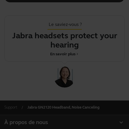
Le saviez-vous ?
Jabra headsets protect your
hearing
En savoir plus
chevron_right
Support
Jabra GN2120 Headband, Noise Canceling
expand_more
À propos de nous