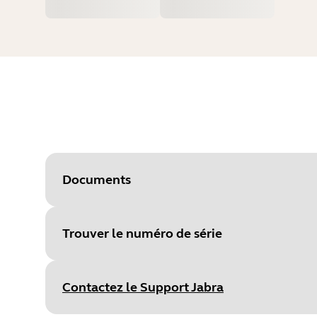
Documents
Trouver le numéro de série
Document
Guide de démarrage rapide
Language
Multilingue
Contactez le Support Jabra
Type
pdf