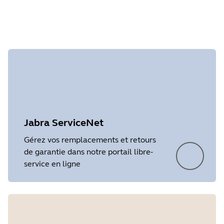
Release date
2013/07/30
Release version
:
4.5.17
Relea
Version
4.6.5
Details
Detai
Value Pack 3 for Jabra Go 6400 series
Servi
Jabra Call Manager. Enables a PC call
Re-es
manager on PC monitor for e.g. call
softp
File
Showing 2 of 2
Jabra Direct 3.12 :
control, call on hold and mute
Avaya
Keyboard Shortcut Call Control. Enables
Offic
Platform
Windows
e.g. call control and mute function via
Count
Language
Anglais
pre- or user defined PC keyboard keys
Count
Jabra ServiceNet
For Jabra Go 6470:
Impo
Release date
2018/04/02
Gérez vos remplacements et retours
Touch Screen Dial Pad. For mobile phones
Updat
de garantie dans notre portail libre-
and Jabra supported softphones with dial
Remot
Version
3.12
service en ligne
pad integration
with 
Enhancements
Pleas
Headset speaker volume synchronized
heads
with Microsoft Windows
Adapt
For Jabra Go 6470:
manu