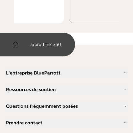
Jabra Link 350
L'entreprise BlueParrott
Notre histoire
Ressources de soutien
Carrières
Durabilité
Support produits
Actualité et communiqués de presse
Questions fréquemment posées
Manuels d'utilisation
blog Jabra
Guide d'appairage Bluetooth
Comment choisir un bon micro-casque pour Skype ?
Études de cas
Guide de compatibilité
Prendre contact
Comment choisir un bon micro-casque pour iPhone ?
Vidéos pratiques
Les micro-casques Bluetooth sont-ils sécurisés ?
Contacter l'équipe commerciale Jabra