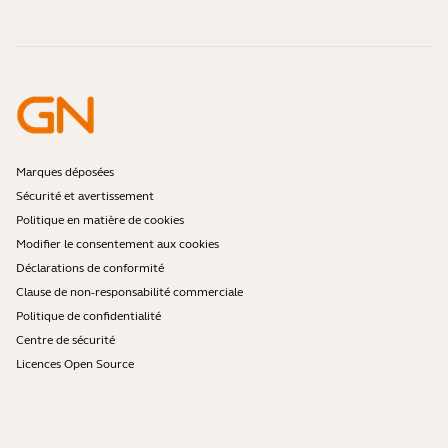
Accessoires
Commandes en ligne
Identifiez votre produit
Enregistrez votre produit
Réparation en libre-service
Devenir revendeur
Politique de fin de vie de l'entreprise
Programme pour développeurs
Marques déposées
Sécurité et avertissement
Politique en matière de cookies
Modifier le consentement aux cookies
Déclarations de conformité
Clause de non-responsabilité commerciale
Politique de confidentialité
Centre de sécurité
Licences Open Source