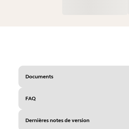
Documents
FAQ
Document
Guide de démarrage rapide
Language
Dernières notes de version