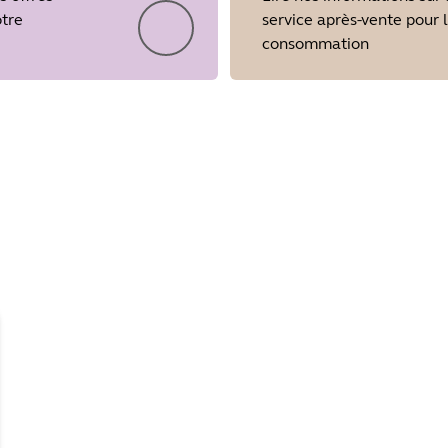
otre
service après-vente pour 
consommation