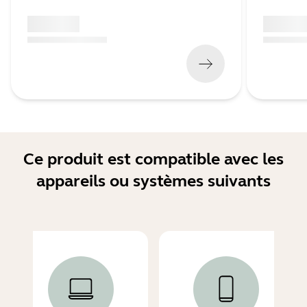
x xxx,xx xx
x xxx,xx 
(
x xxx,xx xx
x xxx xxx
)
(
x xxx,xx xx
Ce produit est compatible avec les
appareils ou systèmes suivants