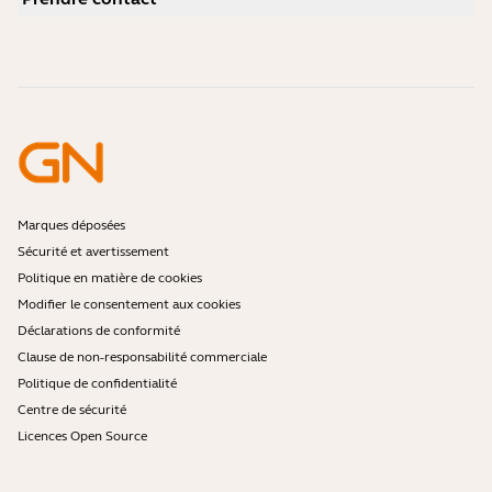
Vidéos pratiques
Les micro-casques Bluetooth sont-ils sécurisés ?
Contacter l'équipe commerciale Jabra
Accessoires
Commandes en ligne
Identifiez votre produit
Enregistrez votre produit
Réparation en libre-service
Devenir revendeur
Politique de fin de vie de l'entreprise
Programme pour développeurs
Marques déposées
Sécurité et avertissement
Politique en matière de cookies
Modifier le consentement aux cookies
Déclarations de conformité
Clause de non-responsabilité commerciale
Politique de confidentialité
Centre de sécurité
Licences Open Source