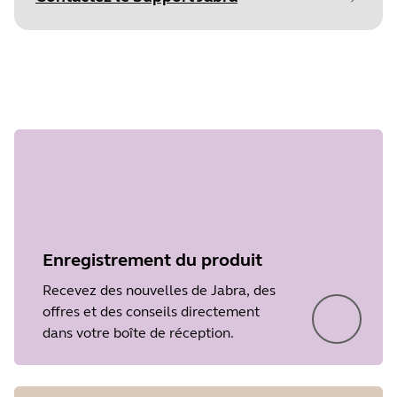
commencer
Document
Caractéristiques techniques
Language
Anglais
Étape 1
Type
pdf
surundefined
Size
1.8 MB
Enregistrement du produit
Recevez des nouvelles de Jabra, des
offres et des conseils directement
dans votre boîte de réception.