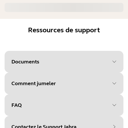
Ressources de support
Documents
Comment jumeler
Document
Manuel utilisateur
Language
FAQ
Sélectionnez votre système
Type
pdf
d'exploitation pour
Size
2.6 MB
Contactez le Support Jabra