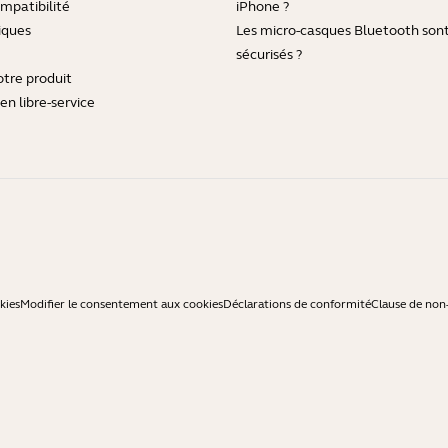
mpatibilité
iPhone ?
iques
Les micro-casques Bluetooth sont-
sécurisés ?
otre produit
en libre-service
kies
Modifier le consentement aux cookies
Déclarations de conformité
Clause de non