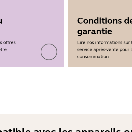
u
Conditions d
garantie
s offres
Lire nos informations sur 
otre
service après-vente pour 
consommation
Showing 5 of 22