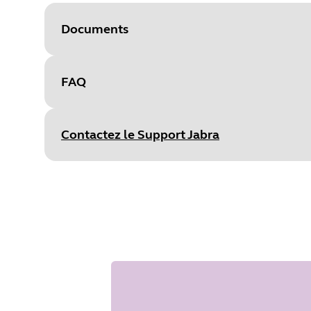
Documents
FAQ
Document
Fiche technique
Language
Anglais
Contactez le Support Jabra
Type
pdf
Size
1.3 MB
Document
Manuel utilisateur
Language