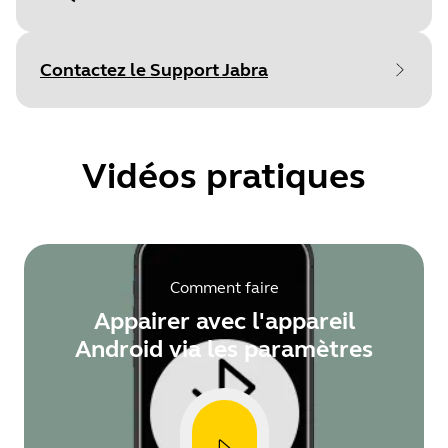
Document
Manuel de l'utilisateur
Language
Contactez le Support Jabra
Type
pdf
Size
1.8 MB
Vidéos pratiques
Document
Caractéristiques techniques
Comment faire
Language
Anglais
Appairer avec l'appareil
Type
pdf
Android via les paramètres
Size
809.3 KB