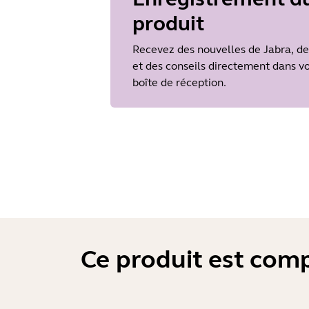
produit
Language
Néerlandais
Recevez des nouvelles de Jabra, de
Release date
2013/11/19
et des conseils directement dans v
Version
boîte de réception.
1.38.0
Ce produit est comp