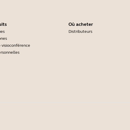
its
Où acheter
ues
Distributeurs
ones
 visioconférence
rsonnelles