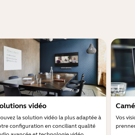
olutions vidéo
Camér
rouvez la solution vidéo la plus adaptée à
Vos vis
otre configuration en conciliant qualité
prenne
udio avancée et technologie vidéo