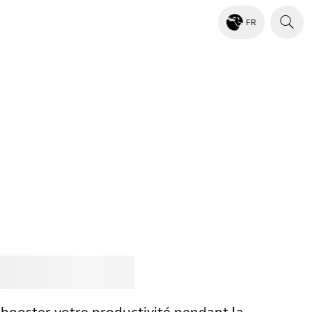
FR
ter
Jabra