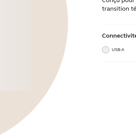
Conçu pour 
transition 
Connectivit
USB-A