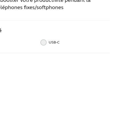
booster votre productivité pendant la
téléphones fixes/softphones
é
USB‑C