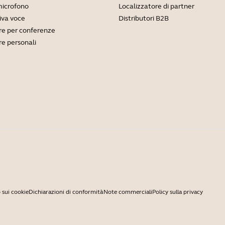
microfono
Localizzatore di partner
viva voce
Distributori B2B
e per conferenze
e personali
 sui cookie
Dichiarazioni di conformità
Note commerciali
Policy sulla privacy