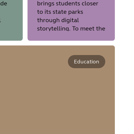
ade
brings students closer
to its state parks
l
through digital
storytelling. To meet the
ty of
needs of digital-native
 has
students who are
 the
accustomed to a high
d
level of production
Education
quality and park staff
uch
leveraging technology
in unique environments,
PORTS turned to Jabra
for innovative, plug-and-
play audio and video
solutions.