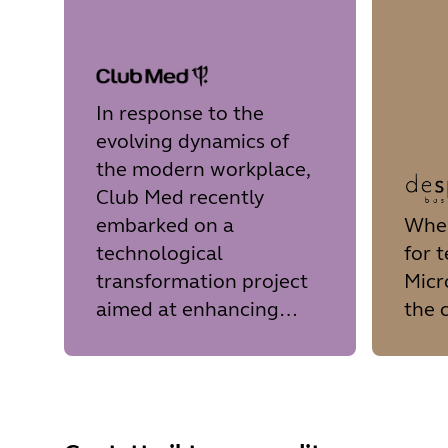
In response to the
evolving dynamics of
the modern workplace,
Club Med recently
embarked on a
When
technological
for 
transformation project
Micr
aimed at enhancing
the 
communication and
collaboration within its
organization.