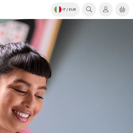
IT
/ EUR