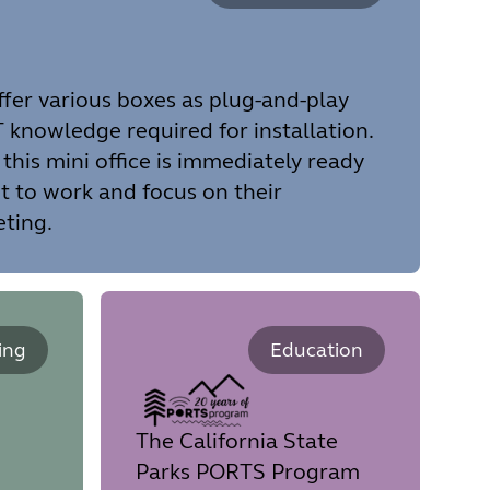
fer various boxes as plug-and-play
T knowledge required for installation.
his mini office is immediately ready
t to work and focus on their
ting.
ing
Education
The California State
Parks PORTS Program