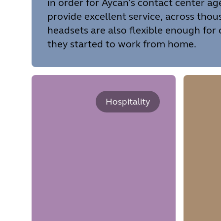
in order for Aycan’s contact center ag
provide excellent service, across thou
headsets are also flexible enough for 
they started to work from home.
Hospitality