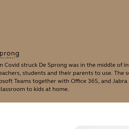
 Covid struck De Sprong was in the middle of in
teachers, students and their parents to use. The 
osoft Teams together with Office 365, and Jabra
classroom to kids at home.