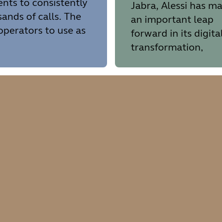
ents to consistently
Jabra, Alessi has m
sands of calls. The
an important leap
operators to use as
forward in its digita
transformation,
improving the quali
meetings. The team
also benefited from
fast deployment an
integration with
company devices s
as PCs, phones, and
speakerphones.