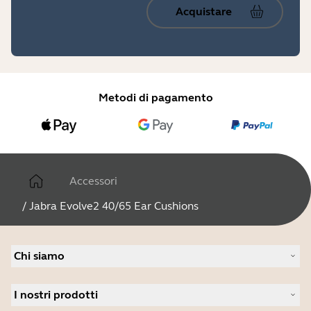
Acquistare
Metodi di pagamento
Accessori
/
Jabra Evolve2 40/65 Ear Cushions
Chi siamo
Informazioni su Jabra
I nostri prodotti
Possibilità di lavoro