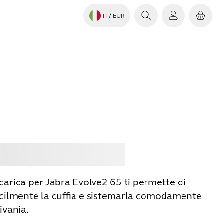
IT
/ EUR
istare
Jabra
icarica per Jabra Evolve2 65 ti permette di
facilmente la cuffia e sistemarla comodamente
ivania.