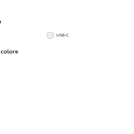
à
USB‑C
o colore
ro