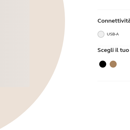
Connettivit
USB-A
Scegli il tu
Nero
Beige o