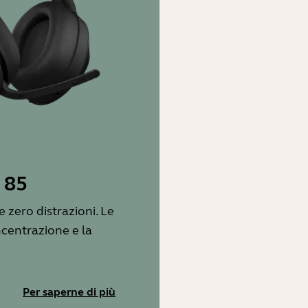
 85
 zero distrazioni. Le
oncentrazione e la
Per saperne di più