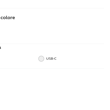
o colore
ro
à
USB‑C