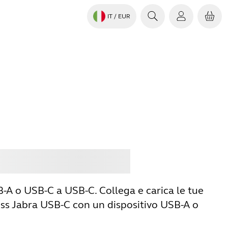
IT
/ EUR
istare
Jabra
-A o USB-C a USB-C. Collega e carica le tue
ess Jabra USB-C con un dispositivo USB-A o