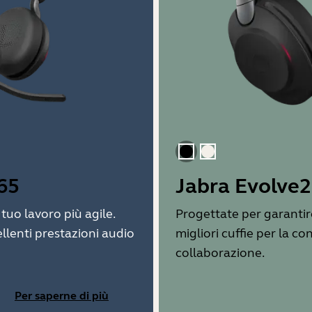
Nero
Beige oro
65
Jabra Evolve2
tuo lavoro più agile.
Progettate per garantire
lenti prestazioni audio
migliori cuffie per la c
collaborazione.
Per saperne di più