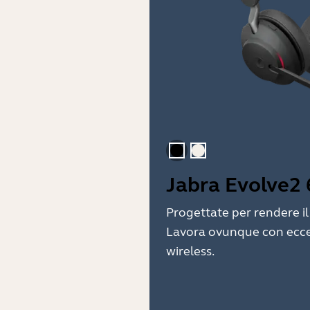
Nero
Beige oro
Jabra Evolve2 
Progettate per rendere il 
Lavora ovunque con eccel
wireless.