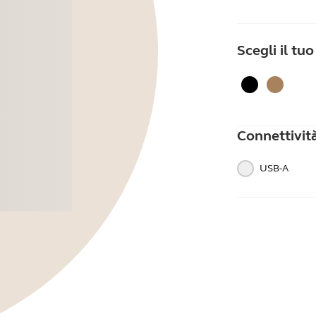
Scegli il tu
Nero
Beige o
Connettivit
USB-A