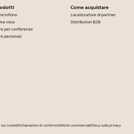
rodotti
Come acquistare
microfono
Localizzatore di partner
viva voce
Distributori B2B
e per conferenze
e personali
 sui cookie
Dichiarazioni di conformità
Note commerciali
Policy sulla privacy