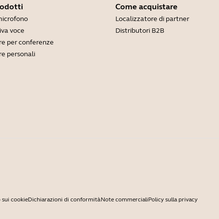
rodotti
Come acquistare
microfono
Localizzatore di partner
viva voce
Distributori B2B
e per conferenze
e personali
 sui cookie
Dichiarazioni di conformità
Note commerciali
Policy sulla privacy