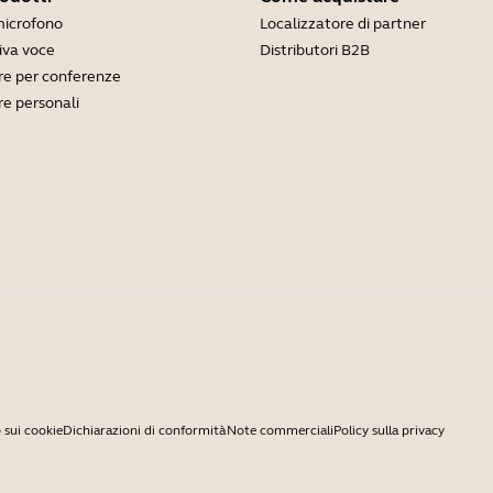
microfono
Localizzatore di partner
viva voce
Distributori B2B
e per conferenze
e personali
 sui cookie
Dichiarazioni di conformità
Note commerciali
Policy sulla privacy