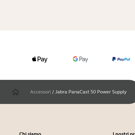
Accessori
/
Jabra PanaCast 50 Power Supply
Chi siamo
I nostri p