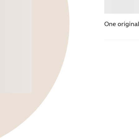
Acqu
One origina