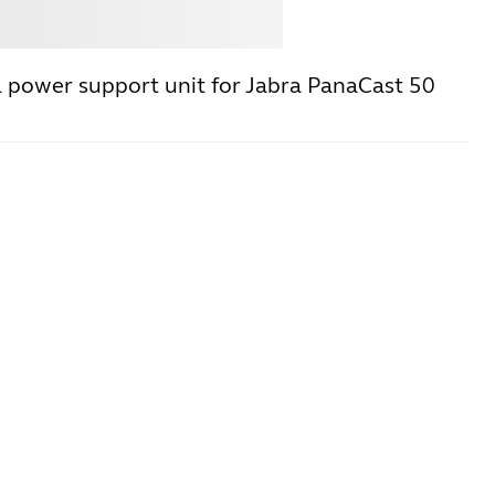
istare
Jabra
l power support unit for Jabra PanaCast 50