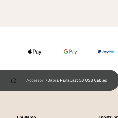
Accessori
/
Jabra PanaCast 50 USB Cables
Chi siamo
I nostri p