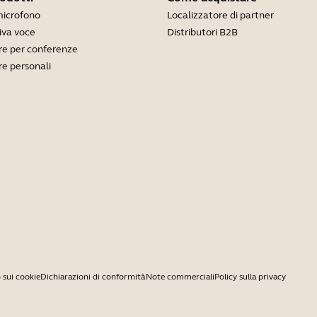
microfono
Localizzatore di partner
viva voce
Distributori B2B
e per conferenze
e personali
 sui cookie
Dichiarazioni di conformità
Note commerciali
Policy sulla privacy