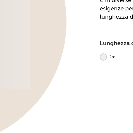
C in diverse
esigenze per
lunghezza de
Lunghezza 
2m