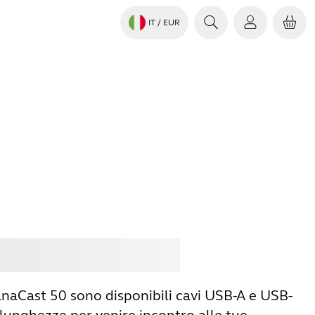
IT
/ EUR
istare
Jabra
anaCast 50 sono disponibili cavi USB-A e USB-