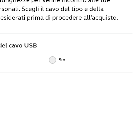
 lunghezze per venire incontro alle tue
sonali. Scegli il cavo del tipo e della
siderati prima di procedere all'acquisto.
del cavo USB
5m