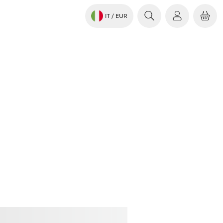
IT
/ EUR
istare
Jabra