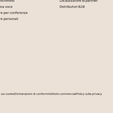
microfono
Localizzatore di partner
viva voce
Distributori B2B
e per conferenze
e personali
 sui cookie
Dichiarazioni di conformità
Note commerciali
Policy sulla privacy