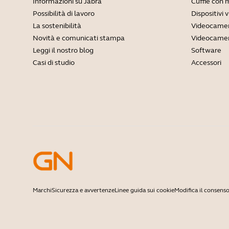
Informazioni su Jabra
Cuffie con 
Possibilità di lavoro
Dispositivi 
La sostenibilità
Videocamer
Novità e comunicati stampa
Videocamer
Leggi il nostro blog
Software
Casi di studio
Accessori
Marchi
Sicurezza e avvertenze
Linee guida sui cookie
Modifica il consenso