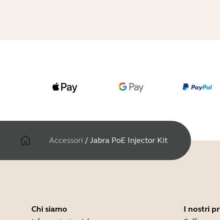
Accessori
/
Jabra PoE Injector Kit
Chi siamo
I nostri p