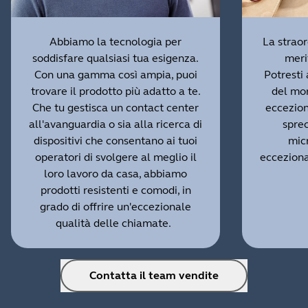
Abbiamo la tecnologia per
La straor
soddisfare qualsiasi tua esigenza.
meri
Con una gamma così ampia, puoi
Potresti 
trovare il prodotto più adatto a te.
del mo
Che tu gestisca un contact center
eccezion
all'avanguardia o sia alla ricerca di
sprec
dispositivi che consentano ai tuoi
micr
operatori di svolgere al meglio il
eccezional
loro lavoro da casa, abbiamo
prodotti resistenti e comodi, in
grado di offrire un'eccezionale
qualità delle chiamate.
Contatta il team vendite