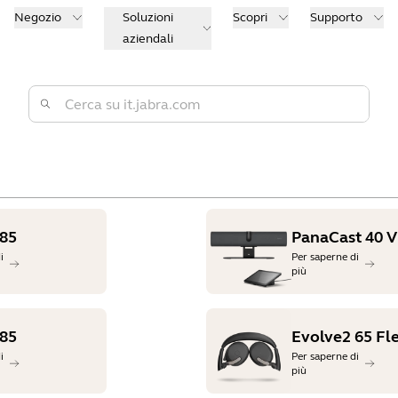
Negozio
Soluzioni
Scopri
Supporto
aziendali
 85
PanaCast 40 
i
Per saperne di
più
 85
Evolve2 65 Fl
i
Per saperne di
più