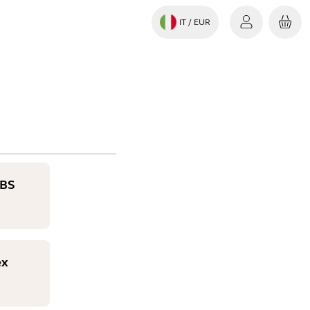
IT
/ EUR
VBS
ex