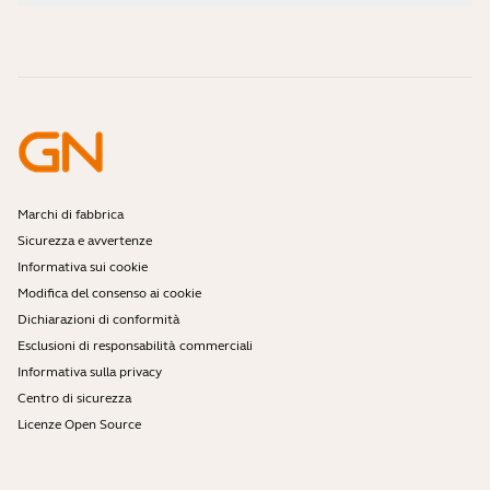
Video didattici
Le cuffie Bluetooth sono sicure?
Contatta il team vendite di Jabra
Accessori
Ordini online
Identifica il tuo prodotto
Registra il tuo prodotto
Servizio di auto-riparazione
Diventa un rivenditore
Enterprise end of life policy
Programma per sviluppatori
Marchi di fabbrica
Sicurezza e avvertenze
Informativa sui cookie
Modifica del consenso ai cookie
Dichiarazioni di conformità
Esclusioni di responsabilità commerciali
Informativa sulla privacy
Centro di sicurezza
Licenze Open Source