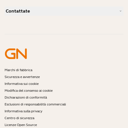
Guida all'accoppiamento Bluetooth
Quali sono le cuffie più adatte per Skype?
Casi di studio
Guida alla compatibilità
Contattate
Quali sono le cuffie più adatte per l'iPhone?
Video didattici
Le cuffie Bluetooth sono sicure?
Contatta il team vendite di Jabra
Accessori
Ordini online
Identifica il tuo prodotto
Registra il tuo prodotto
Servizio di auto-riparazione
Diventa un rivenditore
Enterprise end of life policy
Programma per sviluppatori
Marchi di fabbrica
Sicurezza e avvertenze
Informativa sui cookie
Modifica del consenso ai cookie
Dichiarazioni di conformità
Esclusioni di responsabilità commerciali
Informativa sulla privacy
Centro di sicurezza
Licenze Open Source