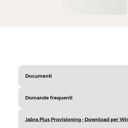
Documenti
Domande frequenti
Document
Guida per l'amministratore
Language
Inglese
Jabra Plus Provisioning - Download per W
Type
pdf