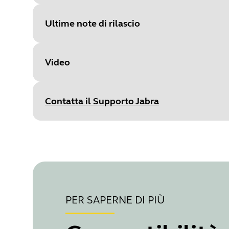
Size
-1 B
Ultime note di rilascio
Video
Document
Guida al provisioning e all'onboa
Release date
:
June 30, 2026
Language
Inglese
Contatta il Supporto Jabra
Release version
:
June 30, 2026
Type
pdf
New Features
Size
-1 B
Jabra Plus will now populate th
allowing easy access for warran
Jabr
Minor performance and stabili
Gestio
s
PER SAPERNE DI PIÙ