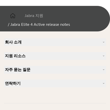
Jabra 지원
/
Jabra Elite 4 Active release notes
회사 소개
Jabra 소개
지원 리소스
커리어
지속가능성
제품 지원
새 소식 및 보도자료
자주 묻는 질문
사용자 설명서
알아보실 수 있습니다
블루투스 페어링 가이드
Skype에 사용하기 좋은 헤드셋은 무엇입니까?
사례 연구
호환성 가이드
연락하기
iPhone을 위한 좋은 헤드셋은 무엇이 있습니까?
사용법 동영상
블루투스 헤드셋은 안전한가요?
Jabra Sales 연락처
액세서리
온라인 주문
제품 식별
제품 등록
셀프 서비스 수리
리셀러 되기