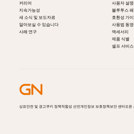
커리어
사용자 설
지속가능성
블루투스 페
새 소식 및 보도자료
호환성 가
알아보실 수 있습니다
사용법 동
사례 연구
액세서리
제품 식별
셀프 서비스
상표
안전 및 경고
쿠키 정책
적합성 선언
개인정보 보호정책
보안 센터
오픈