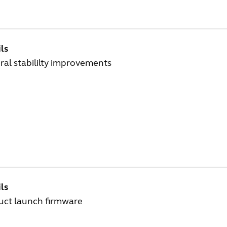
ls
al stabililty improvements
ls
uct launch firmware