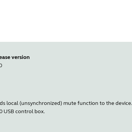
ease version
0
dds local (unsynchronized) mute function to the devic
60 USB control box.