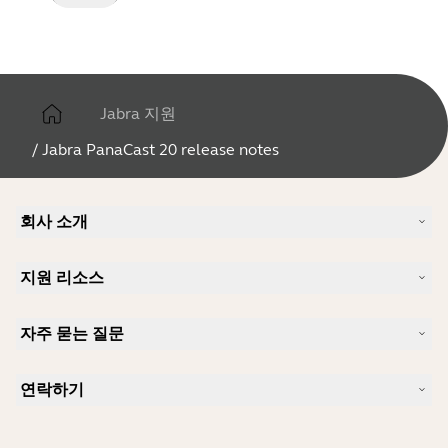
Jabra 지원
/
Jabra PanaCast 20 release notes
회사 소개
Jabra 소개
지원 리소스
커리어
지속가능성
제품 지원
새 소식 및 보도자료
자주 묻는 질문
사용자 설명서
알아보실 수 있습니다
블루투스 페어링 가이드
Skype에 사용하기 좋은 헤드셋은 무엇입니까?
사례 연구
호환성 가이드
연락하기
iPhone을 위한 좋은 헤드셋은 무엇이 있습니까?
사용법 동영상
블루투스 헤드셋은 안전한가요?
Jabra Sales 연락처
액세서리
온라인 주문