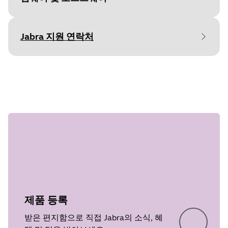
Jabra 지원 연락처
File
펌웨어
Document
사용 안내서
Platform
Windows
undefined
Language
Language
일반
중 1 단계
Type
pdf
Release date
2013/11/19
Size
676.6 KB
Version
2.13.0
제품 등록
받은 편지함으로 직접 Jabra의 소식, 혜