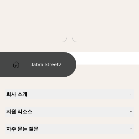
Jabra Street2
회사 소개
Jabra 소개
지원 리소스
커리어
지속가능성
제품 지원
새 소식 및 보도자료
자주 묻는 질문
사용자 설명서
알아보실 수 있습니다
블루투스 페어링 가이드