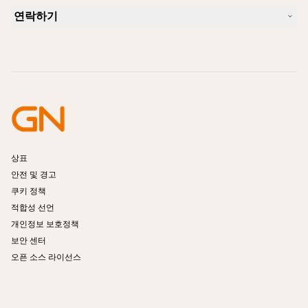
Skype에 사용하기 좋은 헤드셋은 무엇입니까?
사례 연구
호환성 가이드
연락하기
iPhone을 위한 좋은 헤드셋은 무엇이 있습니까?
사용법 동영상
블루투스 헤드셋은 안전한가요?
Jabra Sales 연락처
액세서리
온라인 주문
제품 식별
제품 등록
셀프 서비스 수리
리셀러 되기
엔터프라이즈 제품 단종 정책
개발자 프로그램
상표
안전 및 경고
쿠키 정책
적합성 선언
개인정보 보호정책
보안 센터
오픈 소스 라이선스