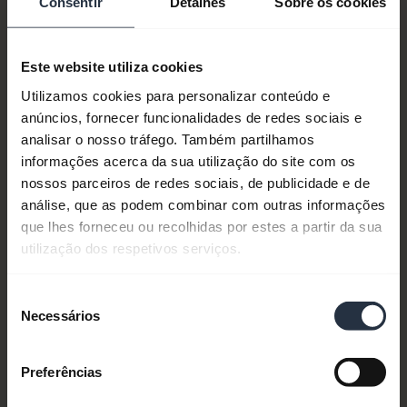
Consentir
Detalhes
Sobre os cookies
Este website utiliza cookies
Utilizamos cookies para personalizar conteúdo e
anúncios, fornecer funcionalidades de redes sociais e
analisar o nosso tráfego. Também partilhamos
informações acerca da sua utilização do site com os
nossos parceiros de redes sociais, de publicidade e de
Número do item:
14501-12
análise, que as podem combinar com outras informações
que lhes forneceu ou recolhidas por estes a partir da sua
Número(s) do modelo:
N/A
utilização dos respetivos serviços.
Seleção
Necessários
de
Documentos de produto
consentimento
Preferências
Descontinuado