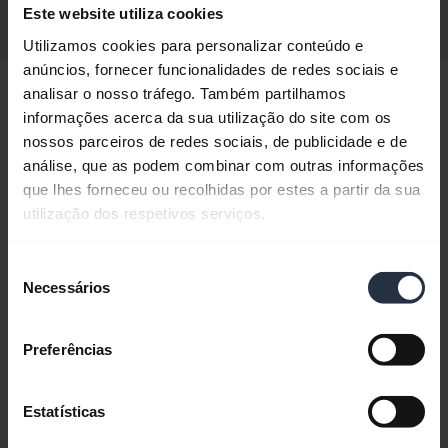
Comprar agora
Este website utiliza cookies
Utilizamos cookies para personalizar conteúdo e
anúncios, fornecer funcionalidades de redes sociais e
analisar o nosso tráfego. Também partilhamos
Oi,
informações acerca da sua utilização do site com os
Como posso ajudá-lo hoje?
nossos parceiros de redes sociais, de publicidade e de
análise, que as podem combinar com outras informações
que lhes forneceu ou recolhidas por estes a partir da sua
utilização dos respetivos serviços.
chevron_right
Primeiros passos
Seleção
Necessários
de
add
Perguntas frequentes
consentimento
Preferências
add
Documentos de produto
Estatísticas